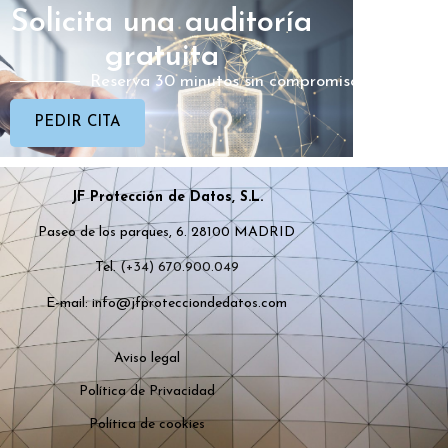
Solicita una auditoría
gratuita
Reserva 30 minutos sin compromiso
PEDIR CITA
JF Protección de Datos, S.L.
Paseo de los parques, 6. 28100 MADRID
Tel.
(+34) 670.900.049
E-mail: info@jfprotecciondedatos.com
Aviso legal
Política de Privacidad
Política de cookies